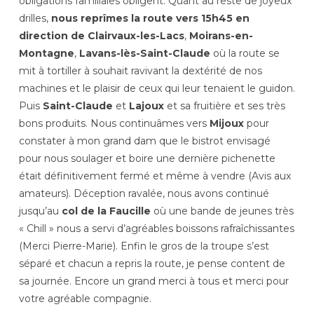
obligations familiales obligent. Quant au reste de joyeux
drilles,
nous reprîmes la route vers 15h45 en
direction de Clairvaux-les-Lacs
,
Moirans-en-
Montagne
,
Lavans-lès-Saint-Claude
où la route se
mit à tortiller à souhait ravivant la dextérité de nos
machines et le plaisir de ceux qui leur tenaient le guidon.
Puis
Saint-Claude
et
Lajoux
et sa fruitière et ses très
bons produits. Nous continuâmes vers
Mijoux
pour
constater à mon grand dam que le bistrot envisagé
pour nous soulager et boire une dernière pichenette
était définitivement fermé et même à vendre (Avis aux
amateurs). Déception ravalée, nous avons continué
jusqu’au
col de la Faucille
où une bande de jeunes très
« Chill » nous a servi d’agréables boissons rafraîchissantes
(Merci Pierre-Marie). Enfin le gros de la troupe s’est
séparé et chacun a repris la route, je pense content de
sa journée. Encore un grand merci à tous et merci pour
votre agréable compagnie.